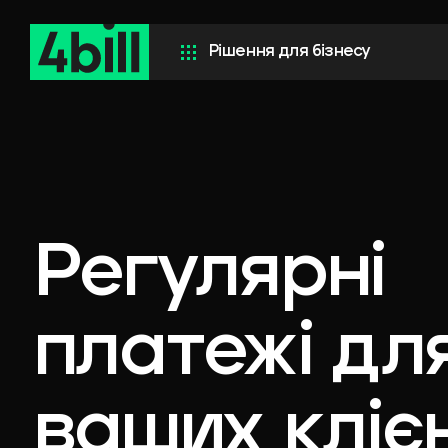
Рішення для бізнесу
Маркетплейси
Страхові компанії
Регулярні
Продаж квитків
платежі
дл
ваших
кліє