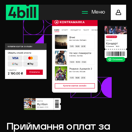
Меню
Рішення для бізнесу
Методи оплати
Як підключити
Компанія
Приймання
оплат
за