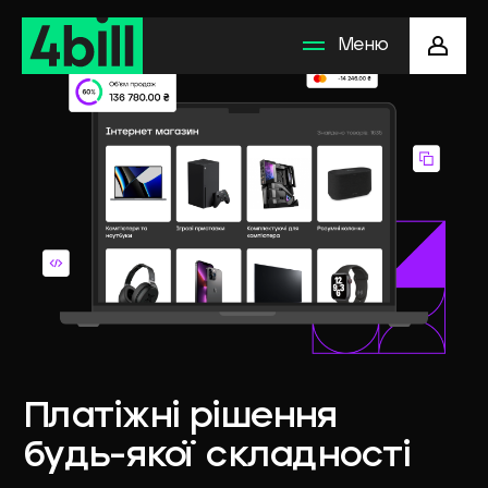
Меню
Рішення для бізнесу
Методи оплати
Як підключити
Компанія
Платіжні
рішення
будь-якої
складності