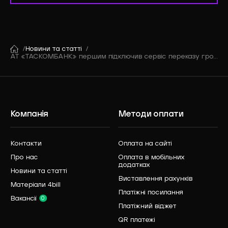
Новини та статті
АТ «ТАСКОМБАНК» першим підключив сервіс переказу грошей на картку лише за номером телефону
Компанія
Методи оплати
Контакти
Оплата на сайті
Про нас
Оплата в мобільних
додатках
Новини та статті
Виставлення рахунків
Матеріали 4bill
Платіжні посилання
Вакансії
0
Платіжний віджет
QR платежі