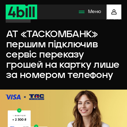
Меню
Фінанси
03.11.2021
АТ
«ТАСКОМБАНК»
Рішення для бізнесу
першим
підключив
сервіс
переказу
Методи оплати
грошей
на
картку
лише
Як підключити
за
номером
телефону
Компанія