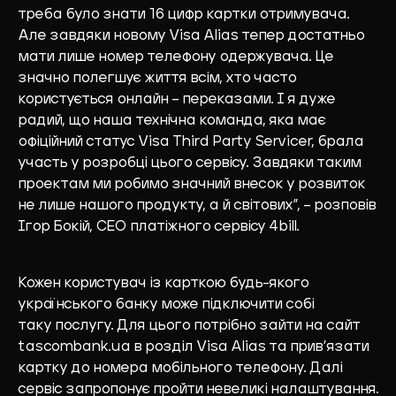
треба було знати 16 цифр картки отримувача.
Але завдяки новому Visa Alias ​​тепер достатньо
мати лише номер телефону одержувача. Це
значно полегшує життя всім, хто часто
користується онлайн – переказами. І я дуже
радий, що наша технічна команда, яка має
офіційний статус Visa Third Party Servicer, брала
участь у розробці цього сервісу. Завдяки таким
проектам ми робимо значний внесок у розвиток
не лише нашого продукту, а й світових”, – розповів
Ігор Бокій, CEO платіжного сервісу 4bill.
Кожен користувач із карткою будь-якого
українського банку може підключити собі
таку послугу. Для цього потрібно зайти на сайт
tascombank.ua в розділ Visa Alias ​​та прив’язати
картку до номера мобільного телефону. Далі
сервіс запропонує пройти невеликі налаштування.